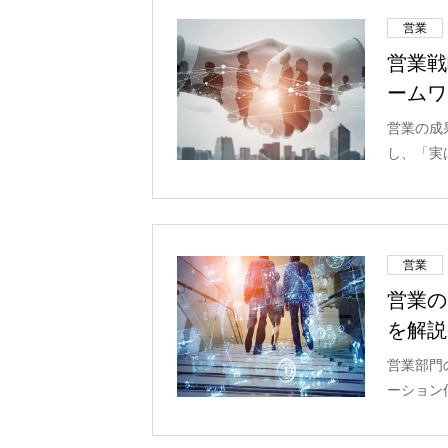
営業
営業戦
ームワ
営業の成
し、「実
営業
営業の
を解説
営業部門
ーション