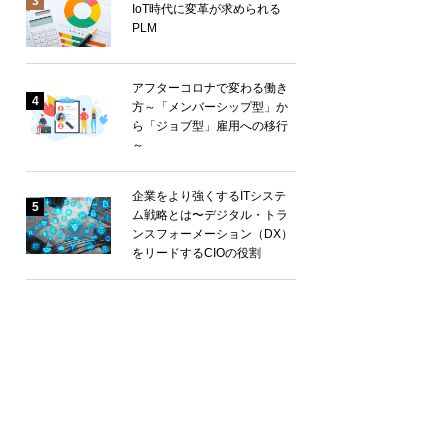
3
IoT時代に変革が求められる
PLM
アフターコロナで変わる働き
4
方～「メンバーシップ型」か
ら「ジョブ型」雇用への移行
～
企業をより強くするITシステ
5
ム戦略とは〜デジタル・トラ
ンスフォーメーション（DX）
をリードするCIOの役割