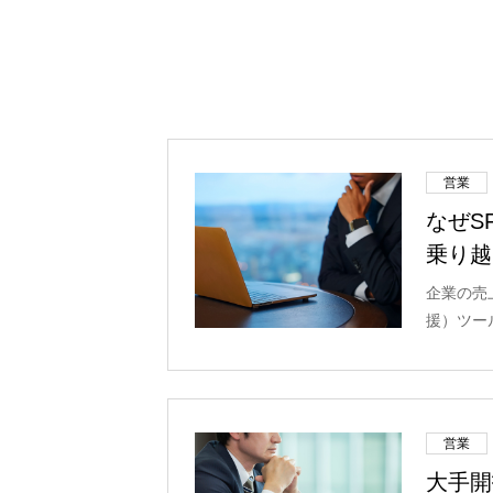
営業
なぜS
乗り越
企業の売
援）ツール
営業
大手開