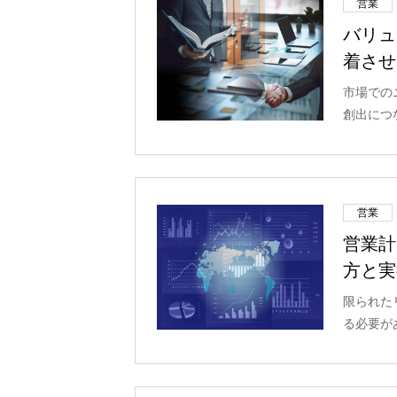
営業
バリュ
着させ
市場での
創出につ
営業
営業計
方と実
限られた
る必要が