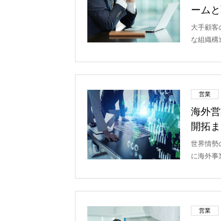
ームと
大手顧客
な組織構
営業
海外営
開拓ま
世界情勢
に海外事
営業