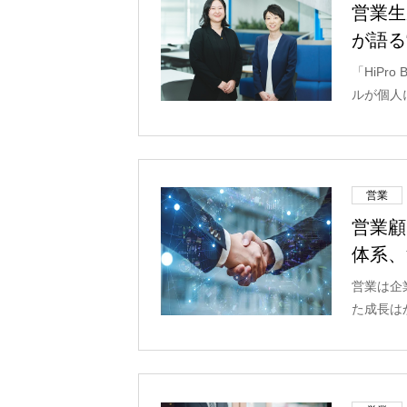
営業生
が語る
「HiP
ルが個人
営業
営業顧
体系、
営業は企
た成長は